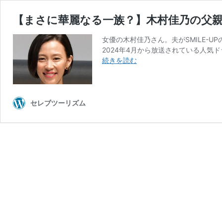
【まさに華麗なる一族？】木村佳乃の父親
女優の木村佳乃さん。夫がSMILE-
2024年4月から放送されている人気
【ま
続きを読む
さ
に
華
麗
セレブツーリズム
な
る
一
族？】
木
村
佳
乃
の
父
親